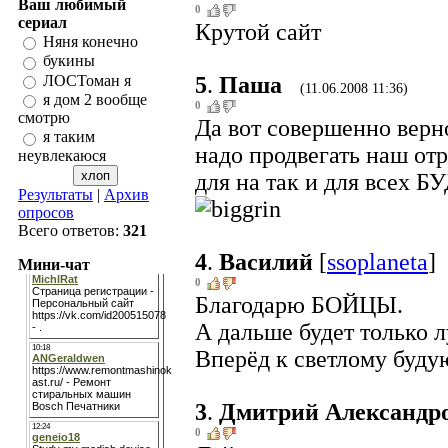
Ваш любимый
0
сериал
Крутой сайт
Няня конечно
букины
ЛОСТоман я
5
.
Паша
(11.06.2008 11:36)
я дом 2 вообще
0
смотрю
Да вот совершенно верно
я таким
надо продвегать наш от
неувлекаюся
для на так и для всех 
Результаты
|
Архив
опросов
Всего ответов:
321
4
.
Василий
[
ssoplaneta
]
Мини-чат
0
Благодарю БОЙЦЫ.
А дальше будет только л
Вперёд к светлому буду
3
.
Дмитрий Александр
0