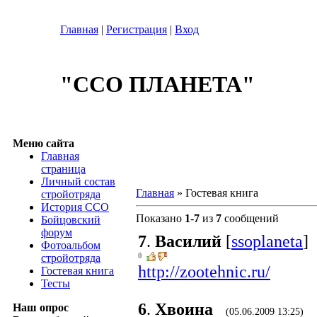
Главная
|
Регистрация
|
Вход
"ССО ПЛАНЕТА"
Меню сайта
Главная
страница
Личный состав
Главная
» Гостевая книга
стройотряда
История ССО
Показано
1
-
7
из
7
сообщений
Бойцовский
форум
7
.
Василий
[
ssoplaneta
]
Фотоальбом
0
стройотряда
http://zootehnic.ru/
Гостевая книга
Тесты
6
.
Хвоина
Наш опрос
(05.06.2009 13:25)