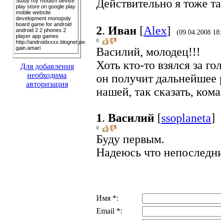
Действительно я тоже т
2
.
Иван
[
Alex
]
(09.04.2008 18
0
Василий, молодец!!!
Хоть кто-то взялся за го
Для добавления
необходима
он получит дальнейшее 
авторизация
нашей, так сказать, ком
1
.
Василий
[
ssoplaneta
]
0
Буду первым.
Надеюсь что непослед
Имя *:
Email *: