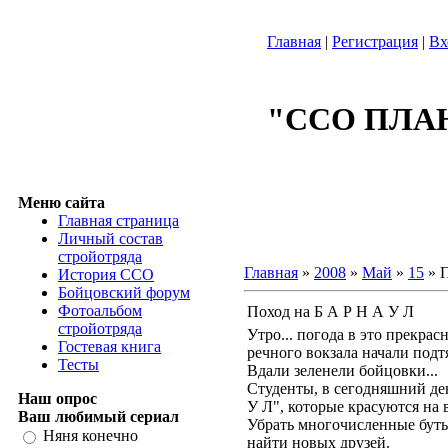
Главная
|
Регистрация
|
Вх
"ССО ПЛА
Меню сайта
Главная страница
Личный состав
стройотряда
Главная
»
2008
»
Май
»
15
» П
История ССО
Бойцовский форум
Фотоальбом
Поход на Б А Р Н А У Л
стройотряда
Утро... погода в это прекрас
Гостевая книга
речного вокзала начали подт
Тесты
Вдали зеленели бойцовки...
Студенты, в сегодняшний де
Наш опрос
У Л", которые красуются на 
Ваш любимый сериал
Убрать многочисленные бутыл
Няня конечно
найти новых друзей.