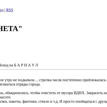
од
|
RSS
НЕТА"
оход на Б А Р Н А У Л
ное утро не подкачала ... стрелка часов постепенно приблежалась 
ягиваться отряды города.
нь, объядинились, чтобы очистить от мусора ВДНХ. Закрасить н
высоте.
ки, пакеты, фантики, стекло и т.д. И просто пообщаться с друз