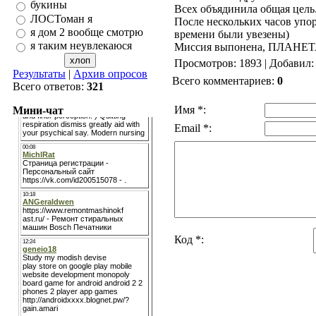
букины
Всех объядинила общая цель.
ЛОСТоман я
После нескольких часов упо
я дом 2 вообще смотрю
времени были увезены)
я таким неувлекаюся
Миссия выпонена, ПЛАНЕТА н
Просмотров: 1893 | Добавил
Результаты
|
Архив опросов
Всего комментариев:
0
Всего ответов:
321
Имя *:
Мини-чат
Email *:
Код *: