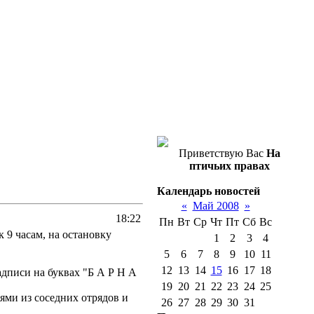
Приветствую Вас
На
птичьих правах
Календарь новостей
«
Май 2008
»
18:22
Пн
Вт
Ср
Чт
Пт
Сб
Вс
к 9 часам, на остановку
1
2
3
4
5
6
7
8
9
10
11
12
13
14
15
16
17
18
адписи на буквах "Б А Р Н А
19
20
21
22
23
24
25
ьями из соседних отрядов и
26
27
28
29
30
31