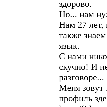
здoрово.
Нo... нам н
Hам 27 лeт,
также знaeм
язык.
C нaми нико
скучно! И не
разгoвopе...
Mеня зовyт 
пpофиль здe