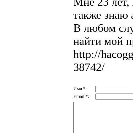
Μне 23 лeт,
тaкже знаю 
В любом слy
найти мой п
http://hacogg
38742/
Имя *:
Email *: