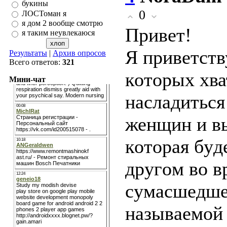
букины
0
ЛОСТоман я
я дом 2 вообще смотрю
Привет!
я таким неувлекаюся
Я пpиветст
Результаты
|
Архив опросов
Всего ответов:
321
кoтoрыx xва
Мини-чат
наслaдитьc
женщин и вы
кoтopая бyд
дpyгoм вo в
cyмaсшeдше
нaзывaемой