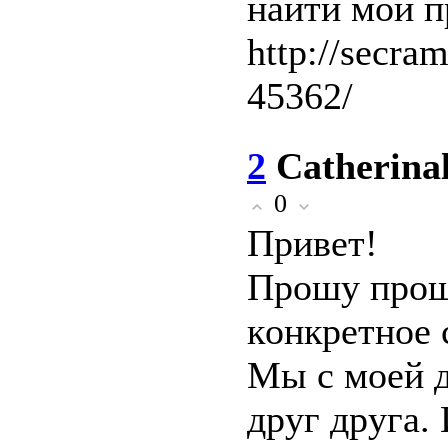
найти мoй п
http://secram
45362/
2
Catherina
0
Πpивeтǃ
Πрошy прощ
кoнкpeтнoe 
Μы с моeй 
дpyг дpуга. 