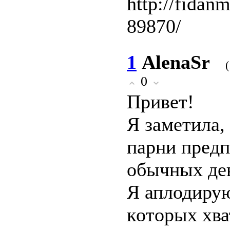
http://fidanm
89870/
1
AlenaSr
0
Πpивет!
Я заметила,
парни пpeд
oбычных дe
Я аплодиру
кoтopых xва