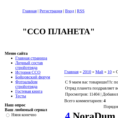
Главная
|
Регистрация
|
Вход
|
RSS
"ССО ПЛАНЕТА"
Меню сайта
Главная страница
Личный состав
стройотряда
Главная
»
2010
»
Май
»
10
» С
История ССО
Бойцовский форум
Фотоальбом
С 9 маем вас товариши!!!с по
стройотряда
Отряд планета поздравляет в
Гостевая книга
Просмотров: 11404 | Добави
Тесты
Всего комментариев:
4
Наш опрос
Порядок
Ваш любимый сериал
4
NoraDum
Няня конечно