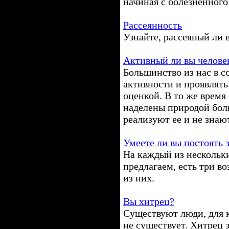
начиная с болезненного
Рассеянность
Узнайте, рассеяный ли 
Активный ли вы челове
Большинство из нас в с
активности и проявлять
оценкой. В то же время
наделены природой бол
реализуют ее и не знаю
Умеете ли вы постоять 
На каждый из нескольк
предлагаем, есть три в
из них.
Вы хитрец?
Существуют люди, для 
не существует. Хитрец 