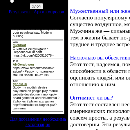
я таким неувлекаюся
Мужественный или женс
Результаты
|
Архив опросов
Согласно популярному 
Всего ответов:
321
существо воздушное, мя
Мини-чат
Мужчина же — сильный
тем в жизни бывает по-
труднее и труднее встр
Насколько вы обьектив
Этот тест, надеемся, по
способности в области 
оценивать людей, или в
отношению к ним.
Оптимист ли вы?
Этот тест составлен не
американских психолого
совсем просты, а резуль
Для добавления необходима
достоверны. Эти резуль
авторизация