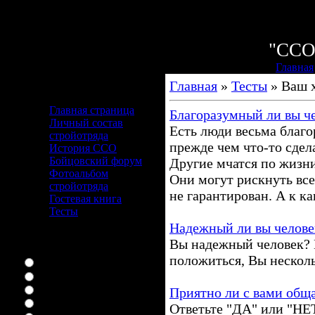
Пятница
Приветству
"СС
Главная
Главная
»
Тесты
» Ваш 
Меню сайта
Главная страница
Благоразумный ли вы ч
Личный состав
Есть люди весьма благо
стройотряда
прежде чем что-то сдел
История ССО
Бойцовский форум
Другие мчатся по жизни
Фотоальбом
Они могут рискнуть все
стройотряда
не гарантирован. А к к
Гостевая книга
Тесты
Надежный ли вы челове
Наш опрос
Вы надежный человек? 
Ваш любимый сериал
положиться, Вы несколь
Няня конечно
букины
ЛОСТоман я
Приятно ли с вами обща
я дом 2 вообще смотрю
Ответьте "ДА" или "НЕ