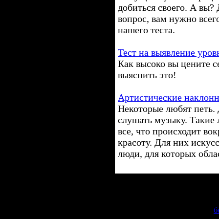
добиться своего. А вы? 
вопрос, вам нужно всег
нашего теста.
Тест на выявление уро
Как высоко вы цените с
выяснить это!
Артистические наклон
Некоторые любят петь.
слушать музыку. Такие
все, что происходит вок
красоту. Для них искус
люди, для которых обла
Copyr
Сделать
б