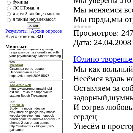
Мы уверены это 
букины
Мы меняемся все
ЛОСТоман я
я дом 2 вообще смотрю
Мы горды,мы о
я таким неувлекаюся
Просмотров:
24
Результаты
|
Архив опросов
Всего ответов:
321
Дата:
24.04.2008
Мини-чат
Юлино творенье
Мы как вольный
Несёмся вдаль н
Оставляем за со
задорный,шумны
И согрев любов
сердец
Унесём в просто