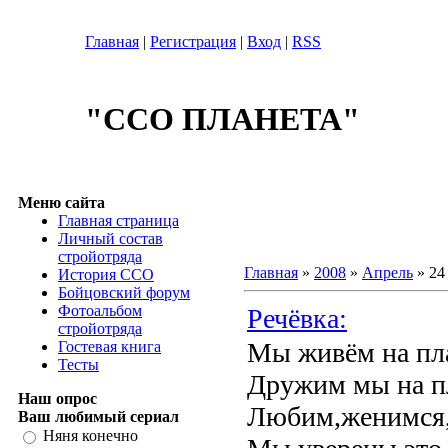
Главная
|
Регистрация
|
Вход
|
RSS
"ССО ПЛАНЕТА"
Меню сайта
Главная страница
Личный состав
стройотряда
Главная
»
2008
»
Апрель
»
24
История ССО
Бойцовский форум
Фотоальбом
Речёвка:
стройотряда
Мы живём на пл
Гостевая книга
Тесты
Дружим мы на п
Наш опрос
Любим,женимся,
Ваш любимый сериал
Няня конечно