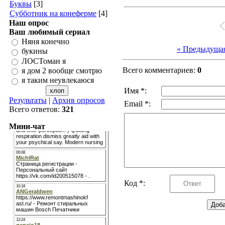
Буквы
[3]
Субботник на конеферме
[4]
Наш опрос
Ваш любимый сериал
Няня конечно
« Предыдуща
букины
ЛОСТоман я
Всего комментариев:
0
я дом 2 вообще смотрю
я таким неувлекаюся
Имя *:
Результаты
|
Архив опросов
Email *:
Всего ответов:
321
Мини-чат
Код *: