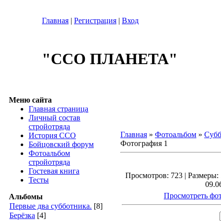
Главная
|
Регистрация
|
Вход
"ССО ПЛАНЕТА"
Меню сайта
Главная страница
Личный состав
стройотряда
Главная
»
Фотоальбом
»
Субб
История ССО
Фотография 1
Бойцовский форум
Фотоальбом
стройотряда
Гостевая книга
Просмотров: 723 | Размеры: 
Тесты
09.0
Просмотреть фот
Альбомы
Первые два субботника.
[8]
Берёзка
[4]