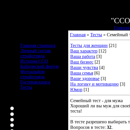
Суббот
Приветству
"СС
Главная
Главная
»
Тесты
» Семейный т
Меню сайта
Главная страница
Тесты для женщин
[21]
Личный состав
Ваш характер
[12]
стройотряда
Ваша работа
[3]
История ССО
Ваш бизнес
[2]
Бойцовский форум
Ваши чувства
[4]
Фотоальбом
Ваша семья
[6]
стройотряда
Ваше здоровье
[3]
Гостевая книга
На логику и мотивацию
[3]
Тесты
Юмор
[1]
Наш опрос
Семейный тест - для мужа
Ваш любимый сериал
Хороший ли вы муж для свое
Няня конечно
теста!
букины
ЛОСТоман я
В тесте разрешено выбирать т
я дом 2 вообще смотрю
Вопросов в тесте:
32
.