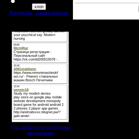
я таким неувлекаюся
Результаты
|
Архив опросов
Всего ответов:
321
Мини-чат
Для добавления необходима
авторизация