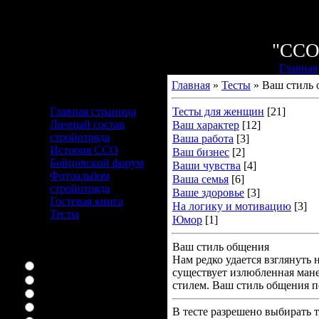
Воскресен
Приветству
"СС
Главная
Главная
»
Тесты
» Ваш стиль 
Меню сайта
Главная страница
Тесты для женщин
[21]
Личный состав
Ваш характер
[12]
стройотряда
Ваша работа
[3]
История ССО
Ваш бизнес
[2]
Бойцовский форум
Ваши чувства
[4]
Фотоальбом
Ваша семья
[6]
стройотряда
Ваше здоровье
[3]
Гостевая книга
На логику и мотивацию
[3]
Тесты
Юмор
[1]
Наш опрос
Ваш стиль общения
Ваш любимый сериал
Нам редко удается взглянуть н
Няня конечно
существует излюбленная ман
букины
стилем. Ваш стиль общения п
ЛОСТоман я
я дом 2 вообще смотрю
В тесте разрешено выбирать т