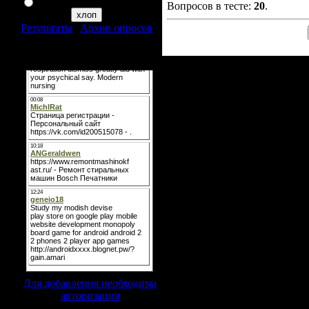
я таким неувлекаюся
Вопросов в тесте:
20
.
Результаты
|
Архив опросов
Всего ответов:
321
Мини-чат
Для добавления необходима
авторизация