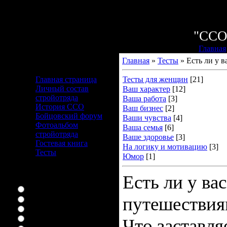
Воскресен
Приветству
"СС
Главная
Главная
»
Тесты
» Есть ли у в
Меню сайта
Главная страница
Тесты для женщин
[21]
Личный состав
Ваш характер
[12]
стройотряда
Ваша работа
[3]
История ССО
Ваш бизнес
[2]
Бойцовский форум
Ваши чувства
[4]
Фотоальбом
Ваша семья
[6]
стройотряда
Ваше здоровье
[3]
Гостевая книга
На логику и мотивацию
[3]
Тесты
Юмор
[1]
Наш опрос
Есть ли у вас
Ваш любимый сериал
Няня конечно
путешествия
букины
ЛОСТоман я
я дом 2 вообще смотрю
Что заставля