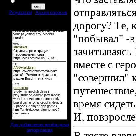
я таким неувлекаюся
отправлятьс
Результаты
|
Архив опросов
Всего ответов:
321
дорогу? Те, к
Мини-чат
"побывал" -в
зачитываясь
вместе с ге
"совершил" 
путешествие,
время сидеть
И, повзросле
Для добавления необходима
авторизация
В тесте раз