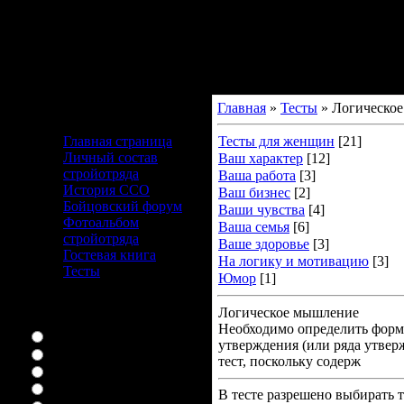
Главная
»
Тесты
» Логическо
Меню сайта
Главная страница
Тесты для женщин
[21]
Личный состав
Ваш характер
[12]
стройотряда
Ваша работа
[3]
История ССО
Ваш бизнес
[2]
Бойцовский форум
Ваши чувства
[4]
Фотоальбом
Ваша семья
[6]
стройотряда
Ваше здоровье
[3]
Гостевая книга
На логику и мотивацию
[3]
Тесты
Юмор
[1]
Наш опрос
Логическое мышление
Ваш любимый сериал
Необходимо определить форм
Няня конечно
утверждения (или ряда утвер
букины
тест, поскольку содерж
ЛОСТоман я
я дом 2 вообще смотрю
В тесте разрешено выбирать т