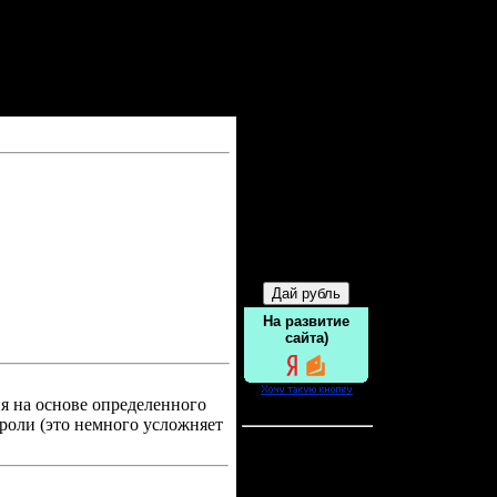
Форма входа
Друзья сайта
На развитие
сайта)
я на основе определенного
Статистика
 роли (это немного усложняет
Онлайн всего:
1
Гостей:
1
Пользователей:
0