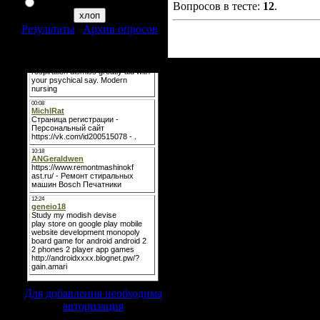
я таким неувлекаюся
Вопросов в тесте:
12
.
Результаты
|
Архив опросов
Всего ответов:
321
Мини-чат
Для добавления необходима
авторизация