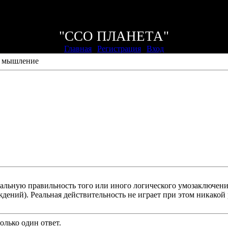
Суббота, 08.08.2026, 00:59
Приветствую Вас
На птичьих правах
"ССО ПЛАНЕТА"
Главная
|
Регистрация
|
Вход
е мышление
альную правильность того или иного логического умозаключени
ждений). Реальная действительность не играет при этом никакой
олько один ответ.