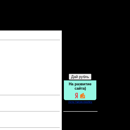
Форма входа
Друзья сайта
На развитие
сайта)
Статистика
Онлайн всего:
1
Гостей:
1
Пользователей:
0