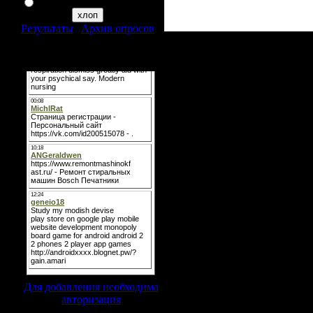
я таким неувлекаюся
Результаты
|
Архив опросов
Всего ответов:
321
Мини-чат
Для добавления необходима
авторизация