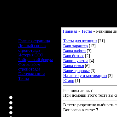
Главная
»
Тесты
» Ревнивы ли
Меню сайта
Главная страница
Тесты для женщин
[21]
Личный состав
Ваш характер
[12]
стройотряда
Ваша работа
[3]
История ССО
Ваш бизнес
[2]
Бойцовский форум
Ваши чувства
[4]
Фотоальбом
Ваша семья
[6]
стройотряда
Ваше здоровье
[3]
Гостевая книга
На логику и мотивацию
[3]
Тесты
Юмор
[1]
Наш опрос
Ревнивы ли вы?
Ваш любимый сериал
При помощи этого теста вы с
Няня конечно
букины
В тесте разрешено выбирать т
ЛОСТоман я
Вопросов в тесте:
7
.
я дом 2 вообще смотрю