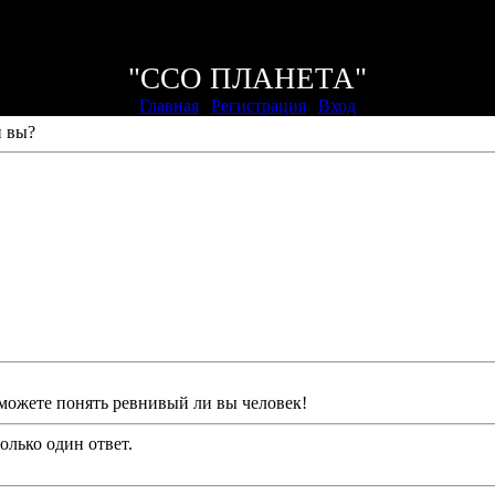
Пятница, 07.08.2026, 16:55
Приветствую Вас
На птичьих правах
"ССО ПЛАНЕТА"
Главная
|
Регистрация
|
Вход
 вы?
можете понять ревнивый ли вы человек!
олько один ответ.